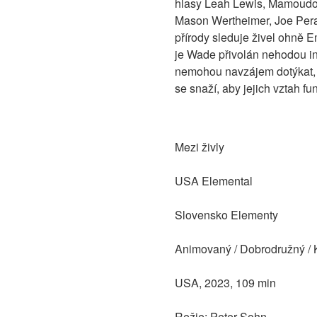
hlasy Leah Lewis, Mamoudo
Mason Wertheimer, Joe Pera 
přírody sleduje živel ohně E
je Wade přivolán nehodou in
nemohou navzájem dotýkat, E
se snaží, aby jejich vztah fu
Mezi živly
USA Elemental
Slovensko Elementy
Animovaný / Dobrodružný / 
USA, 2023, 109 min
Režie: Peter Sohn