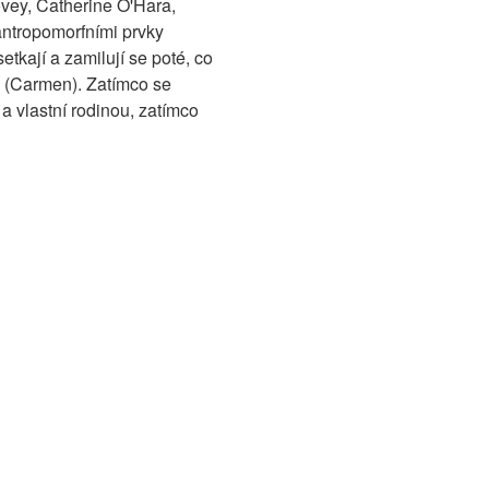
ey, Catherine O'Hara,
antropomorfními prvky
tkají a zamilují se poté, co
e (Carmen). Zatímco se
 vlastní rodinou, zatímco