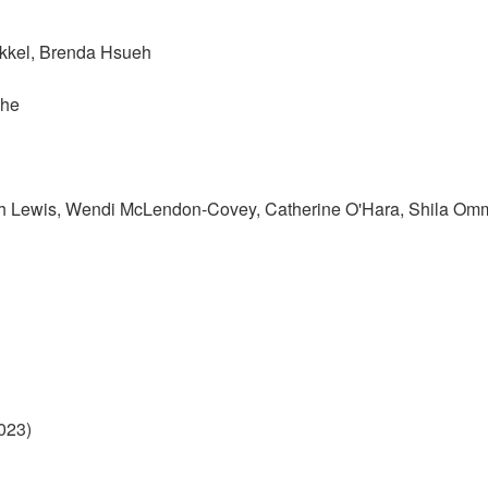
ikkel, Brenda Hsueh
che
ah Lewis, Wendi McLendon-Covey, Catherine O'Hara, Shila Om
023)