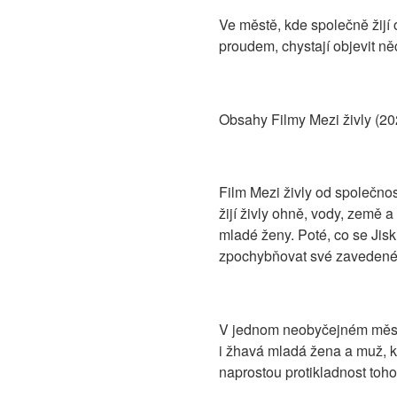
Ve městě, kde společně žijí
proudem, chystají objevit ně
Obsahy Filmy Mezi živly (20
Film Mezi živly od společnos
žijí živly ohně, vody, země
mladé ženy. Poté, co se Ji
zpochybňovat své zavedené p
V jednom neobyčejném městě,
i žhavá mladá žena a muž, kt
naprostou protikladnost toh