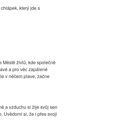
chlápek, který jde s
ve Městě živlů, kde společně
zavé a pro věc zapálené
ále v něčem plave, začne
ě a vzduchu si žije svůj sen
 Uvědomí si, že i přes svoji