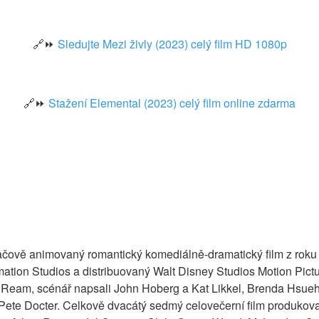
🔗⏩
Sledujte Mezi živly (2023) celý film HD 1080p
🔗⏩
Stažení Elemental (2023) celý film online zdarma
tačově animovaný romantický komediálně-dramatický film z rok
ation Studios a distribuovaný Walt Disney Studios Motion Pictu
Ream, scénář napsali John Hoberg a Kat Likkel, Brenda Hsueh
te Docter. Celkově dvacátý sedmý celovečerní film produkovan