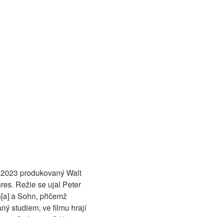
u 2023 produkovaný Walt
res. Režie se ujal Peter
[a] a Sohn, přičemž
ý studiem, ve filmu hrají