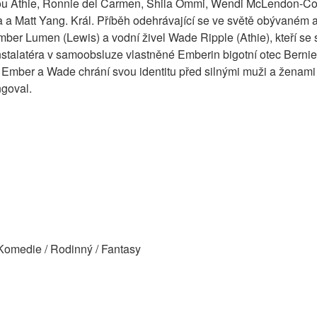
u Athie, Ronnie del Carmen, Shila Ommi, Wendi McLendon-Cov
a Matt Yang. Král. Příběh odehrávající se ve světě obývaném 
mber Lumen (Lewis) a vodní živel Wade Ripple (Athie), kteří se se
stalatéra v samoobsluze vlastněné Emberin bigotní otec Berni
mber a Wade chrání svou identitu před silnými muži a ženami a
ngoval.
Komedie / Rodinný / Fantasy