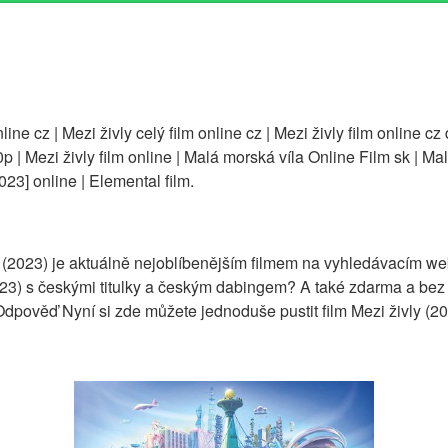
ine cz | Mezi živly celý film online cz | Mezi živly film online cz d
p | Mezi živly film online | Malá morská víla Online Film sk | Ma
023] online | Elemental film.
ly (2023) je aktuálně nejoblíbenějším filmem na vyhledávacím
2023) s českými titulky a českým dabingem? A také zdarma a bez
pověď Nyní si zde můžete jednoduše pustit film Mezi živly (20