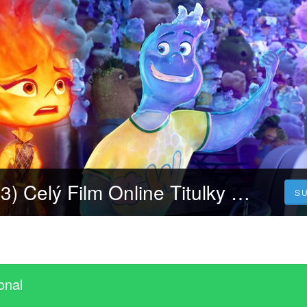
Mezi živly (2023) Celý Film Online Titulky Čeština Zdarma
S
onal