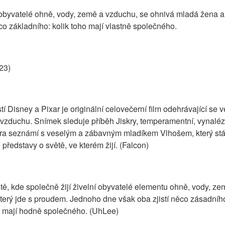
 obyvatelé ohně, vody, země a vzduchu, se ohnivá mladá žena a 
co základního: kolik toho mají vlastně společného.
23)
tí Disney a Pixar je originální celovečerní film odehrávající se 
 a vzduchu. Snímek sleduje příběh Jiskry, temperamentní, vynalé
skra seznámí s veselým a zábavným mladíkem Vlhošem, který st
ředstavy o světě, ve kterém žijí. (Falcon)
 kde společně žijí živelní obyvatelé elementu ohně, vody, zem
erý jde s proudem. Jednoho dne však oba zjistí něco zásadního.
o mají hodně společného. (UhLee)