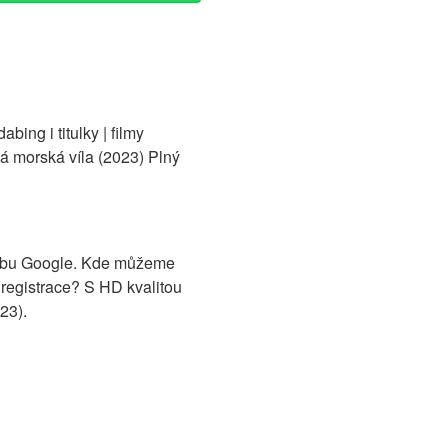
abing i titulky | filmy
lá morská víla (2023) Plný
 webu Google. Kde můžeme
 registrace? S HD kvalitou
23).